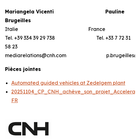
Mariangela Vicenti
Pauline
Brugeilles
Italie France
Tel. +39 334 39 29 738 Tel. +33 7 72 31
58 23
mediarelations@cnh.com p.brugeilles@bar
Pièces jointes
Automated guided vehicles at Zedelgem plant
20251104_CP_CNH_achève_son_projet_Accelerato
FR